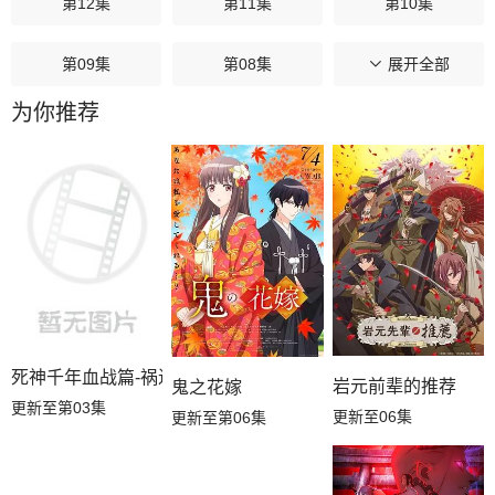
第12集
第11集
第10集
第09集
第08集
第07集
展开全部
为你推荐
第06集
第05集
第04集
第03集
第02集
第01集
死神千年血战篇-祸进谭-
岩元前辈的推荐
鬼之花嫁
更新至第03集
更新至06集
更新至第06集