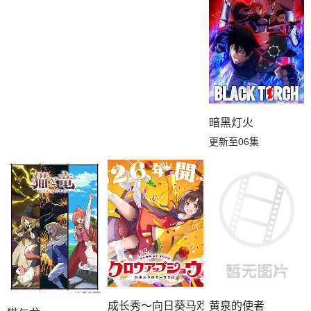
暗黑灯火
更新至06集
成长秀～向日葵马戏团～
黄泉的使者