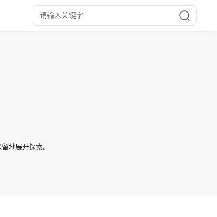
保留地展开探索。