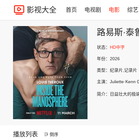
影视大全
首页
电视剧
电影
综艺
路易斯·泰
状态：
HD中字
年份：
2026
类型：
纪录片,记录片
主演：
Juliette·Kenn
简介：
日益壮大的极
播放列表
倒序