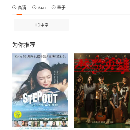
高清
ikun
量子
HD中字
为你推荐