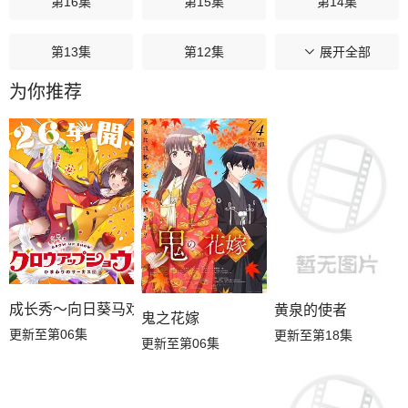
第16集
第15集
第14集
第13集
第12集
第11集
展开全部
为你推荐
第10集
第09集
第08集
第07集
第06集
第05集
第04集
第03集
第02集
第01集
成长秀～向日葵马戏团～
黄泉的使者
鬼之花嫁
更新至第06集
更新至第18集
更新至第06集