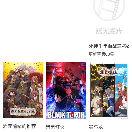
死神千年血战篇-祸进
更新至第03集
岩元前辈的推荐
暗黑灯火
猫与龙