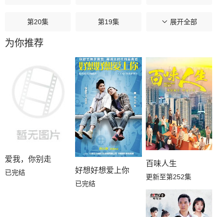
第20集
第19集
第18集
展开全部
为你推荐
第17集
第16集
第15集
第14集
第13集
第12集
第11集
第10集
第09集
第08集
第07集
第06集
第05集
第04集
第03集
爱我，你别走
百味人生
好想好想爱上你
已完结
更新至第252集
第02集
第01集
已完结