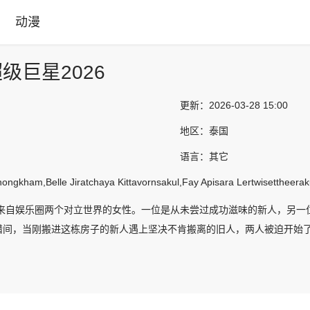
动漫
级巨星2026
更新：
2026-03-28 15:00
地区：
泰国
语言：
其它
hongkham,Belle Jiratchaya Kittavornsakul,Fay Apisara Lertwisettheer
来自娱乐圈两个对立世界的女性。一位是从未尝过成功滋味的新人，另一
错间，当刚搬进这栋房子的新人遇上坚决不肯搬离的旧人，两人被迫开始