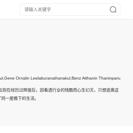
akul,Gene Ornalin Leelaburanathanakul,Benz Atthanin Thaninpanuvivat
位则在经历过辉煌后，因看透行业的残酷而心生幻灭，只想逃离这
了同一屋檐下的生活。