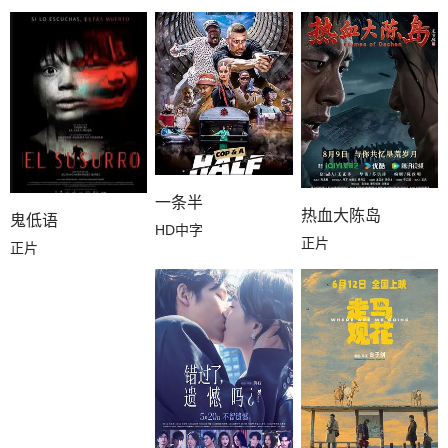
一条半
热血大陈岛
鬼低语
HD中字
正片
正片