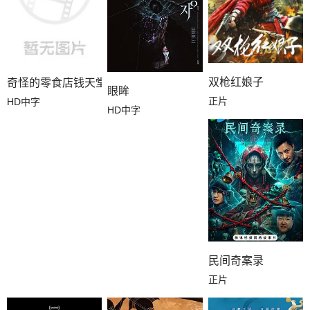
双枪红娘子
奇怪的零食店钱天堂
眼眸
正片
HD中字
HD中字
民间奇案录
正片