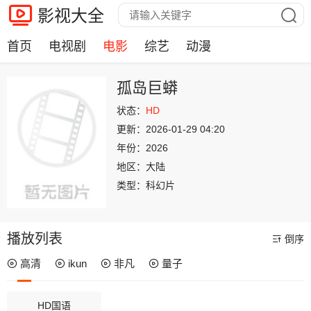
影视大全
首页
电视剧
电影
综艺
动漫
孤岛巨蟒
状态：
HD
更新：
2026-01-29 04:20
年份：
2026
地区：
大陆
类型：
科幻片
播放列表
倒序
高清
ikun
非凡
量子
HD国语