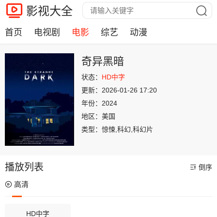
影视大全
首页
电视剧
电影
综艺
动漫
奇异黑暗
状态：
HD中字
更新：
2026-01-26 17:20
年份：
2024
地区：
美国
类型：
惊悚,科幻,科幻片
播放列表
倒序
高清
HD中字