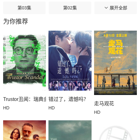
第03集
第02集
第01加更
展开全部
为你推荐
第01集
错过了，遗憾吗？
Trustor丑闻：瑞典金融案内幕
走马观花
HD
HD
HD