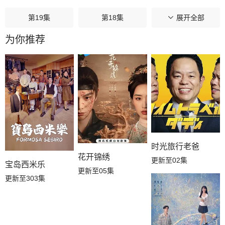
第19集
第18集
第17集
展开全部
为你推荐
第16集
第15集
第14集
第13集
第12集
第11集
第10集
第09集
第08集
第07集
第06集
第05集
时光旅行老爸
第04集
第03集
第02集
花开锦绣
更新至02集
宝岛西米乐
更新至05集
更新至303集
第01集