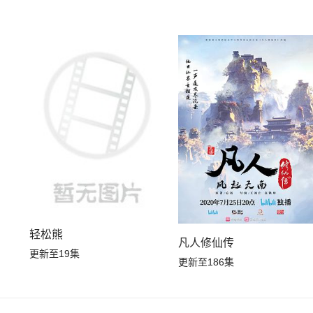
轻松熊
凡人修仙传
更新至19集
更新至186集