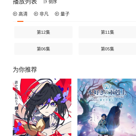
播放列表
倒序
高清
非凡
量子
第12集
第11集
第06集
第05集
为你推荐