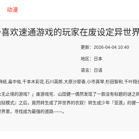
动漫
～喜欢速通游戏的玩家在废设定异世
更新：
2026-04-04 10:40
地区：
日本
语言：
日语
麻结,畠中祐,千本木彩花,石川英郎,大原沙耶香,小市真琴,杉田智和,千叶翔
永无止境的游戏？」废游戏宅．山田健一偶然发现了一款没有标题的谜之
地狱模式』之后，竟然转生成了异世界的农奴！转生成少年「亚莲」的健
世界里，寻找成为最强的道路——。