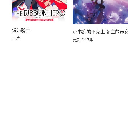
缎带骑士
小书痴的下克上 领主的养
正片
更新至17集