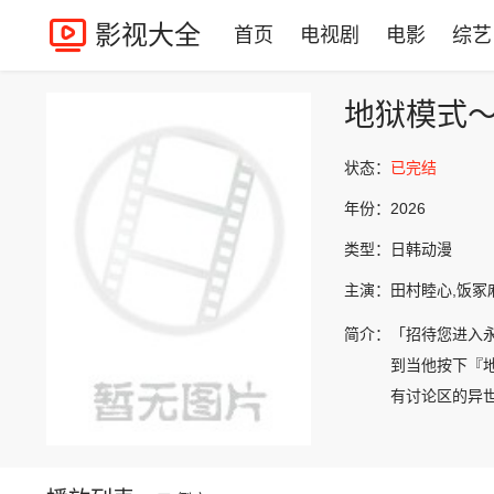
影视大全
首页
电视剧
电影
综艺
地狱模式
状态：
已完结
年份：
2026
类型：
日韩动漫
主演：
田村睦心,饭冢
简介：
「招待您进入
到当他按下『
有讨论区的异