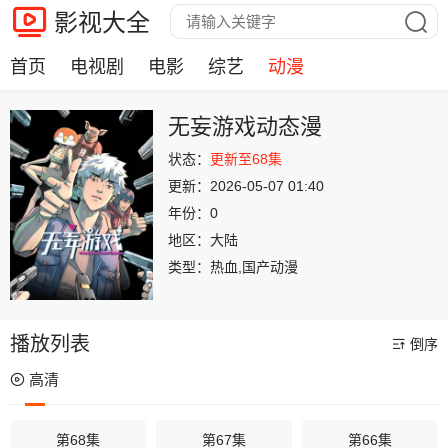
影视大全
首页
电视剧
电影
综艺
动漫
无妄游戏动态漫
状态：
更新至68集
更新：
2026-05-07 01:40
年份：
0
地区：
大陆
类型：
热血,国产动漫
播放列表
倒序
高清
第68集
第67集
第66集