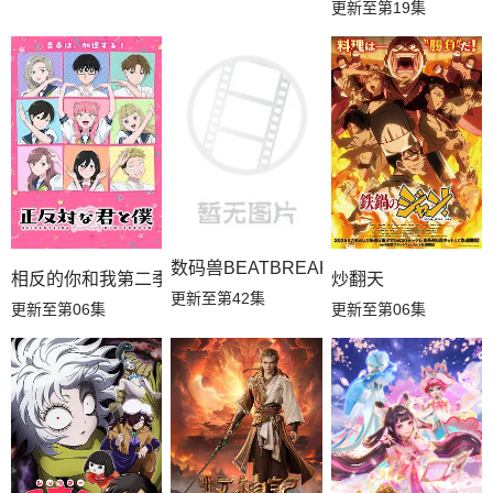
更新至第19集
第17集
第16集
第15集
第14集
第13集
第12集
第11集
第10集
第09集
第08集
第07集
第06集
数码兽BEATBREAK
第05集
第04集
第03集
相反的你和我第二季
炒翻天
更新至第42集
更新至第06集
更新至第06集
第02集
第01集