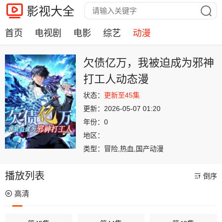
影视大全
首页
电视剧
电影
综艺
动漫
欠债亿万，我被迫成为邪神
打工人动态漫
状态：
更新至45集
更新：
2026-05-07 01:20
年份：
0
地区：
类型：
冒险,热血,国产动漫
播放列表
倒序
高清