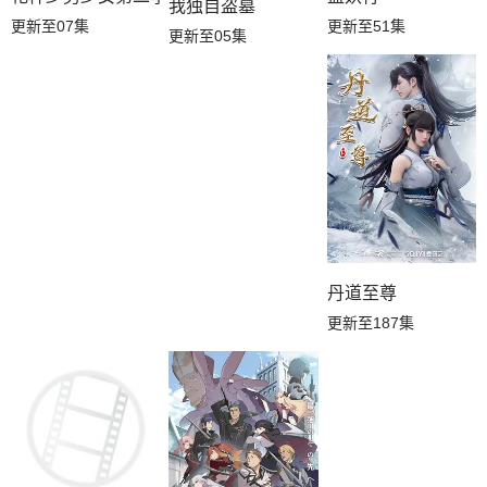
我独自盗墓
更新至07集
更新至51集
更新至05集
丹道至尊
更新至187集