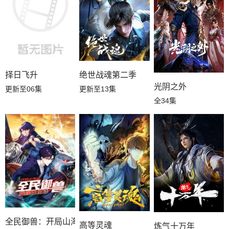
第22集
第21集
第20集
第19集
第18集
第17集
择日飞升
绝世战魂第二季
第16集
第15集
第14集
光阴之外
更新至06集
更新至13集
全34集
第13集
第12集
第11集
第10集
第09集
第08集
第07集
第06集
第05集
第04集
第03集
第02集
第01集
全民御兽：开局山海经，我横扫全球
高等灵魂
炼气十万年