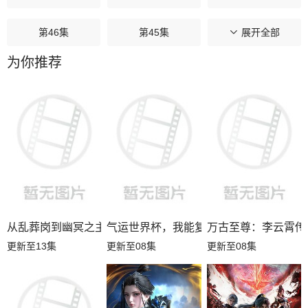
第46集
第45集
第44集
展开全部
为你推荐
第43集
第42集
第41集
第40集
第39集
第38集
第37集
第36集
第35集
第34集
第33集
第32集
第31集
第30集
第29集
从乱葬岗到幽冥之主
气运世界杯，我能复制所有球星技能
万古至尊：李云霄传
更新至13集
更新至08集
更新至08集
第28集
第27集
第26集
第25集
第24集
第23集