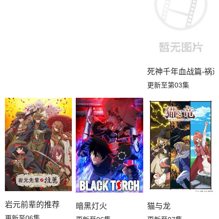
死神千年血战篇-祸进
更新至第03集
岩元前辈的推荐
暗黑灯火
猫与龙
更新至06集