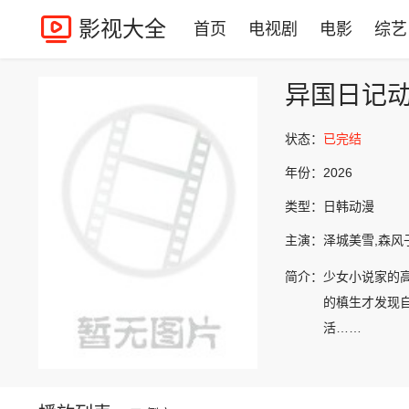
影视大全
首页
电视剧
电影
综艺
异国日记
状态：
已完结
年份：
2026
类型：
日韩动漫
主演：
泽城美雪,森风
简介：
少女小说家的
的槙生才发现
活……