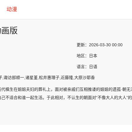
动漫
动画版
更新：
2026-03-30 00:00
地区：
日本
语言：
日语
子,诹访部顺一,诸星堇,松井惠理子,近藤隆,大原沙耶香
高代槙生在姐姐夫妇的葬礼上，面对被亲戚们互相推诿的姐姐的遗孤·朝无
自己不适合和谁一起生活。于此相对，不认生的朝面对“不像大人的大人”