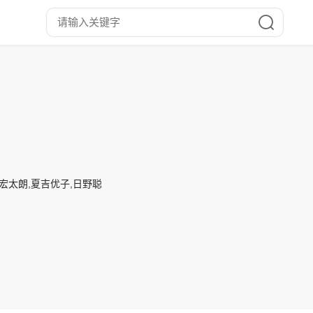
山宏太朗,夏吉优子,日野聪