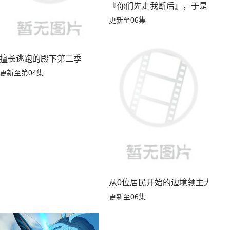
『你们先走我断后』，于是10年
更新至06集
第四季
擅长逃跑的殿下第二季
更新至第04集
从0位居民开始的边境领主大人
更新至06集