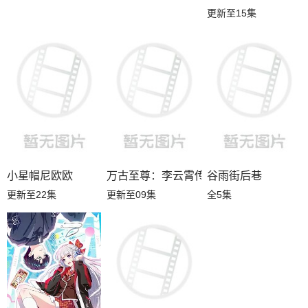
更新至15集
第68集
第67集
第66集
第65集
第64集
第63集
第62集
第61集
第60集
第59集
第58集
第57集
小星帽尼欧欧
万古至尊：李云霄传
谷雨街后巷
第56集
第55集
第54集
更新至22集
更新至09集
全5集
第53集
第52集
第51集
第50集
第49集
第48集
第47集
第46集
第45集