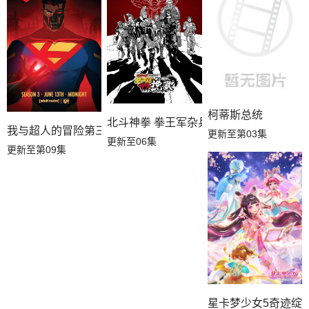
第92集
第91集
第90集
第89集
第88集
第87集
第86集
第85集
第84集
柯蒂斯总统
北斗神拳 拳王军杂兵们的挽歌
我与超人的冒险第三季
更新至第03集
更新至06集
第83集
第82集
第81集
更新至第09集
第80集
第79集
第78集
第77集
第76集
第75集
第74集
第73集
第72集
第71集
第70集
第69集
星卡梦少女5奇迹绽