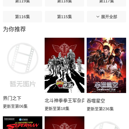
第119集
第118集
第117集
第116集
第115集
第114集
展开全部
为你推荐
第113集
第112集
第111集
第110集
第109集
第108集
第107集
第106集
第105集
第104集
第103集
第102集
第101集
第100集
第99集
界门之下
北斗神拳拳王军杂兵们的挽歌
吞噬星空
更新至第06集
更新至第18集
更新至第236集
第98集
第97集
第96集
第95集
第94集
第93集