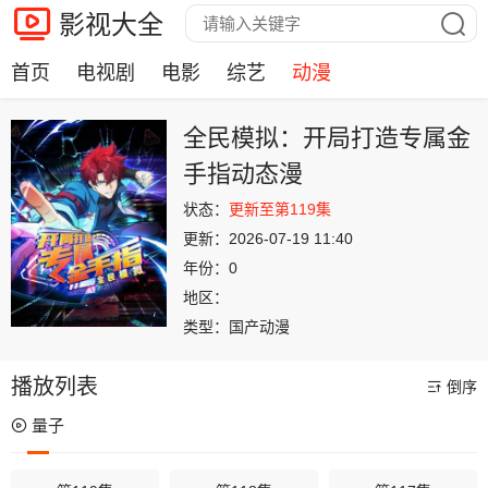
影视大全
首页
电视剧
电影
综艺
动漫
全民模拟：开局打造专属金
手指动态漫
状态：
更新至第119集
更新：
2026-07-19 11:40
年份：
0
地区：
类型：
国产动漫
播放列表
倒序
量子