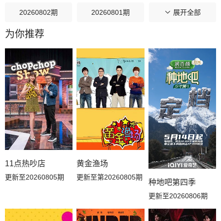
20260802期
20260801期
20260731期
展开全部
为你推荐
20260730期
20260729期
20260728期
20260727期
20260726期
20260725期
20260724期
20260723期
20260721期
20260721期
20260720期
20260719期
20260718期
20260717期
20260716期
11点热吵店
黄金渔场
20260715期
20260714期
20260713期
更新至20260805期
更新至第20260805期
种地吧第四季
更新至20260806期
20260712期
20260711期
20260710期