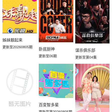
20260709期
20260708期
20260707期
20260706期
20260705期
20260704期
20260703期
20260702期
20260701期
姊妹靓起来
20260630期
20260629期
20260628期
更新至20260805期
卧底厨神
谋杀俱乐部
更新至06期
更新至第04集
20260627期
20260626期
20260625期
20260624期
20260623期
20260622期
20260621期
20260620期
20260619期
20260618期
20260617期
20260616期
百变智多星
更新至第20260805期