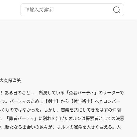
,大久保瑠美
る！ある日のこと……所属している「勇者パーティ」のリーダーで
ーラ。パーティのために【剣士】から【付与術士】へとコンバー
いくものではなかった。しかし、苦楽を共にしてきたはずの仲間
か、「勇者パーティ」に別れを告げたオルンは探索者としての決意
力…新たなる出会いの数々が、オルンの運命を大きく変える。大
大逆転の異世界王道ファンタジーが開幕！