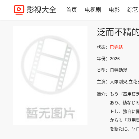
影视大全
首页
电视剧
电影
综艺
泛而不精
状态：
已完结
年份：
2026
类型：
日韩动漫
主演：
大冢刚央,立花
简介：
もう『器用貧
あり、幼なじ
トし、独自に
からも『器用
を新たに、ソ
切な仲間を護