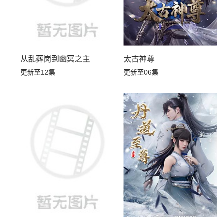
从乱葬岗到幽冥之主
太古神尊
更新至12集
更新至06集