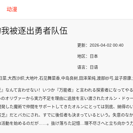
动漫
的我被逐出勇者队伍
更新：
2026-04-02 00:40
地区：
日本
语言：
日语
日菜,大西沙织,大地叶,石见舞菜香,中岛良树,田泽茉纯,渡部纱弓,盆子原康
乏』なんて言わせない！いつか『万能者』と言われる探索者になってや
みのオリヴァーから実力不足を理由に追放を言い渡されたオルン・ドゥ
開発した魔術で仲間をサポートしてきたオルンにとっては到底、納得の
貧乏』だとバカにされ、すでに後任者も決まっているという。失意のな
ロ活動を始めるのだが……。抜け落ちた記憶…理不尽さへと立ち向かう
るため究極の『器用貧乏』は、最強の『万能者』を目指して突き進む。