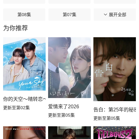
第08集
第07集
第06集
展开全部
为你推荐
第05集
第04集
第03集
第02集
第01集
你的天空～晴转恋～
爱情来了2026
更新至第02集
告白：第25年的秘密
更新至第05集
更新至第05集