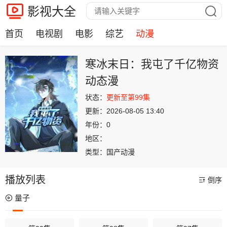
影视大全
首页
电视剧
电影
综艺
动漫
寒冰末日：我屯了千亿物资
动态漫
状态：
更新至第99集
更新：
2026-08-05 13:40
年份：
0
地区：
类型：
国产动漫
播放列表
倒序
量子