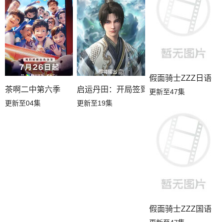
第72集
第71集
第70集
第69集
第68集
第67集
假面骑士ZZZ日语
第66集
第65集
第64集
茶啊二中第六季
启运丹田：开局签到至尊丹田
更新至47集
更新至04集
更新至19集
第63集
第62集
第61集
第60集
第59集
第58集
第57集
第56集
第55集
第54集
第53集
第52集
假面骑士ZZZ国语
第51集
第50集
第49集