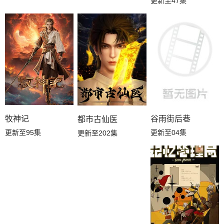
更新至47集
第48集
第47集
第46集
第45集
第44集
第43集
第42集
第41集
第40集
第39集
第38集
第37集
牧神记
谷雨街后巷
都市古仙医
第36集
第35集
第34集
更新至95集
更新至04集
更新至202集
第33集
第32集
第31集
第30集
第29集
第28集
第27集
第26集
第25集