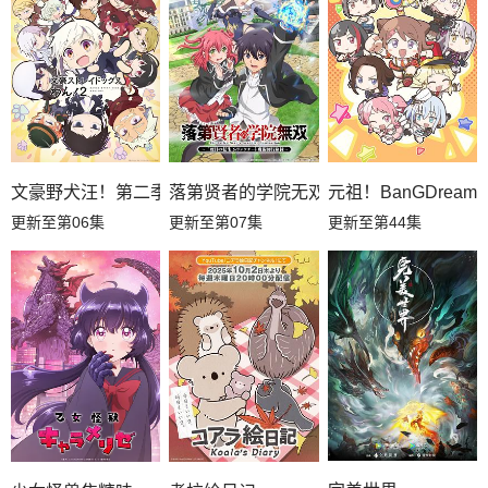
第644集
第643集
第642集
第641集
第640集
第639集
第638集
第637集
第636集
文豪野犬汪！第二季
落第贤者的学院无双第二回转生，S等级
元祖！BanGDream
更新至第06集
更新至第07集
更新至第44集
第635集
第634集
第633集
第632集
第631集
第630集
第629集
第628集
第627集
第626集
第625集
第624集
第623集
第622集
第621集