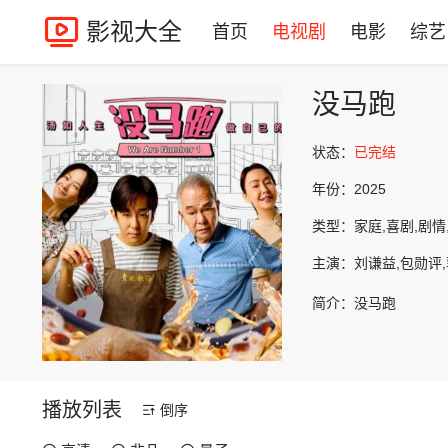
影视大全
首页
电视剧
电影
综艺
没马跑
状态：
已完结
年份：
2025
类型：
家庭,喜剧,剧情
主演：
刘谦益,包勋评,
简介：
没马跑
播放列表
倒序