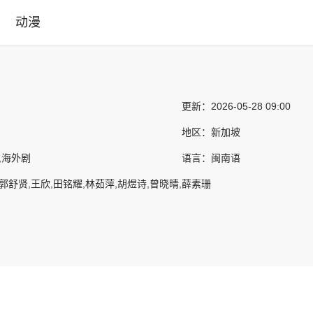
动漫
更新：
2026-05-28 09:00
地区：
新加坡
,海外剧
语言：
闽南语
郭舒贤,王欣,田铭耀,林茹萍,胡煜诗,曾晓晴,薛素珊