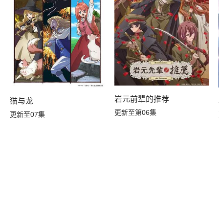
第36集
第35集
第30集
第29集
第24集
第23集
岩元前辈的推荐
猫与龙
第18集
第17集
更新至第06集
更新至07集
第12集
第11集
第06集
第05集