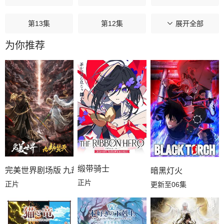
第13集
第12集
第11集
展开全部
为你推荐
第10集
第09集
第08集
第07集
第06集
第05集
第04集
第03集
第02集
第01集
缎带骑士
完美世界剧场版 九劫焚天
暗黑灯火
正片
正片
更新至06集