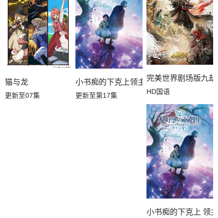
完美世界剧场版九劫
猫与龙
小书痴的下克上领主的养女
HD国语
更新至07集
更新至第17集
小书痴的下克上 领