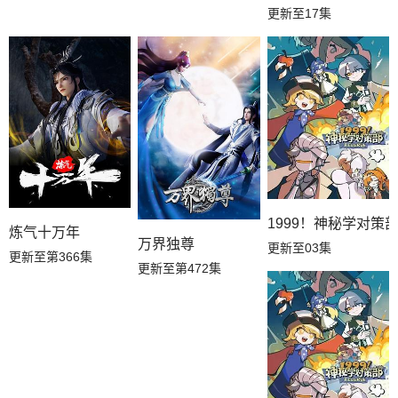
更新至17集
1999！神秘学对策
炼气十万年
万界独尊
更新至03集
更新至第366集
更新至第472集