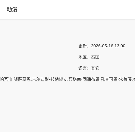
动漫
更新：
2026-05-16 13:00
地区：
泰国
语言：
其它
帕帕瓦迪·钱萨莫恩,吉尔迪彭·邦勒柴立,莎塔南·同诵布恩,孔查可恩·宋善藤