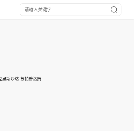
,克里斯沙达·苏帕普洛姆