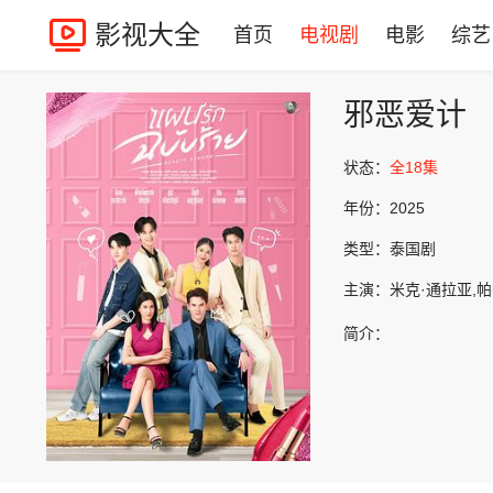
影视大全
首页
电视剧
电影
综艺
邪恶爱计
状态：
全18集
年份：
2025
类型：
泰国剧
主演：
米克·通拉亚,
简介：