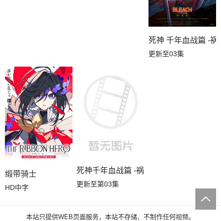
死神 千年血战篇 -祸
更新至03集
死神千年血战篇 -祸进谭-
缎带骑士
更新至第03集
HD中字
本站只提供WEB页面服务，本站不存储、不制作任何视频。