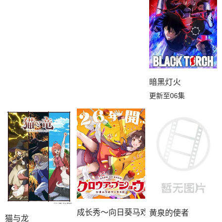
暗黑灯火
更新至06集
成长秀～向日葵马戏团～
黄泉的使者
猫与龙