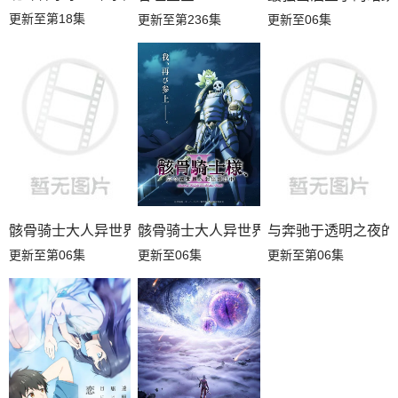
更新至第18集
更新至第236集
更新至06集
骸骨骑士大人异世界冒险中第二季
骸骨骑士大人异世界冒险第二季
与奔驰于透明之夜的
更新至第06集
更新至06集
更新至第06集