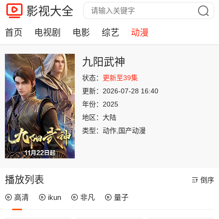
影视大全
首页
电视剧
电影
综艺
动漫
九阳武神
状态：
更新至39集
更新：
2026-07-28 16:40
年份：
2025
地区：
大陆
类型：
动作,国产动漫
播放列表
倒序
高清
ikun
非凡
量子