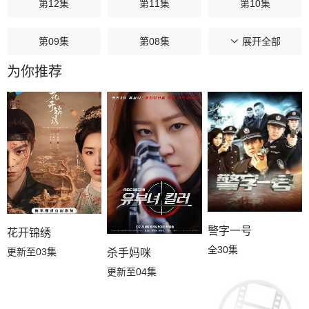
第12集
第11集
第10集
第09集
第08集
第07集
展开全部
为你推荐
第06集
第05集
第04集
第03集
第02集
第01集
警字一号
花开锦绣
全30集
更新至03集
杀手妈咪
更新至04集