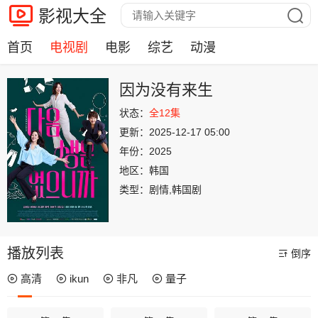
影视大全
首页
电视剧
电影
综艺
动漫
因为没有来生
状态：
全12集
更新：
2025-12-17 05:00
年份：
2025
地区：
韩国
类型：
剧情,韩国剧
播放列表
倒序
高清
ikun
非凡
量子