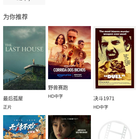
为你推荐
野兽赛跑
HD中字
最后孤屋
决斗1971
正片
HD中字