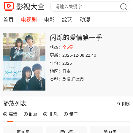
影视大全
首页
电视剧
电影
综艺
动漫
闪烁的爱情第一季
状态：
全6集
更新：
2025-12-08 22:40
年份：
2025
地区：
日本
类型：
剧情,日本剧
播放列表
倒序
高清
ikun
非凡
量子
第06集
第05集
第04集