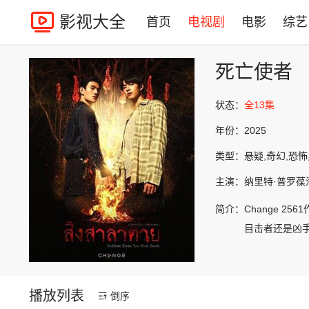
影视大全
首页
电视剧
电影
综艺
死亡使者
状态：
全13集
年份：
2025
类型：
悬疑,奇幻,恐怖
主演：
纳里特·普罗葆潘,M
简介：
Change 
目击者还是凶手本
播放列表
倒序