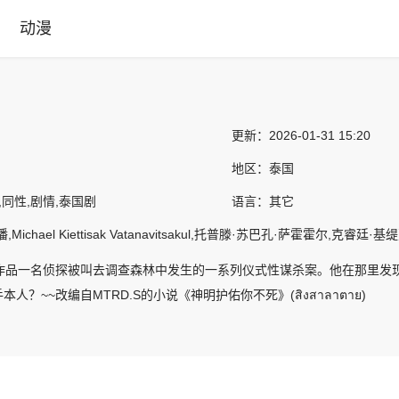
动漫
更新：
2026-01-31 15:20
地区：
泰国
,同性,剧情,泰国剧
语言：
其它
ichael Kiettisak Vatanavitsakul,托普滕·苏巴孔·萨霍霍尔,克睿廷
2561作品一名侦探被叫去调查森林中发生的一系列仪式性谋杀案。他在那
人？~~改编自MTRD.S的小说《神明护佑你不死》(สิงสาลาตาย)