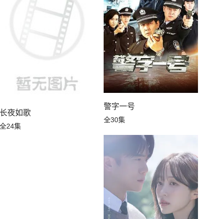
警字一号
长夜如歌
全30集
全24集