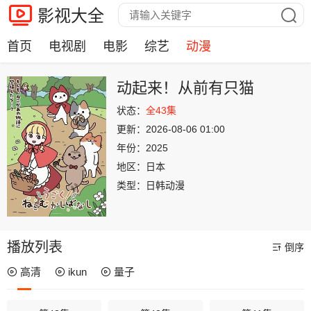
影视大全
首页
电视剧
电影
综艺
动漫
动起来！从前有只猫
状态：
全43集
更新：
2026-08-06 01:00
年份：
2025
地区：
日本
类型：
日韩动漫
播放列表
倒序
高清
ikun
量子