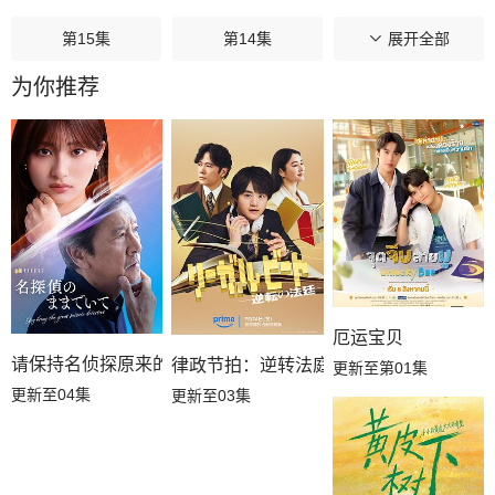
第15集
第14集
第13集
展开全部
为你推荐
第12集
第11集
第10集
第09集
第08集
第07集
第06集
第05集
第04集
第03集
第02集
第01集
厄运宝贝
请保持名侦探原来的样子
律政节拍：逆转法庭
更新至第01集
更新至04集
更新至03集