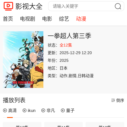
影视大全
首页
电视剧
电影
综艺
动漫
一拳超人第三季
状态：
全12集
更新：
2025-12-29 12:20
年份：
2025
地区：
日本
类型：
动作,剧情,日韩动漫
播放列表
倒序
高清
ikun
非凡
量子