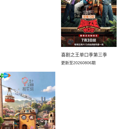
喜剧之王单口季第三季
更新至20260806期