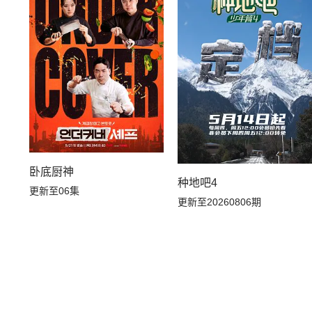
卧底厨神
种地吧4
更新至06集
更新至20260806期