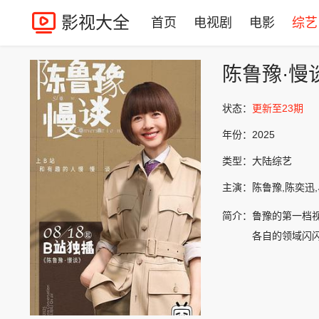
影视大全
首页
电视剧
电影
综艺
陈鲁豫·慢
状态：
更新至23期
年份：
2025
类型：
大陆综艺
主演：
陈鲁豫,陈奕迅
简介：
鲁豫的第一档视
各自的领域闪