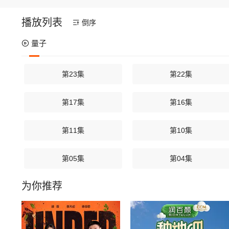
播放列表
倒序
量子
第23集
第22集
第17集
第16集
第11集
第10集
第05集
第04集
为你推荐