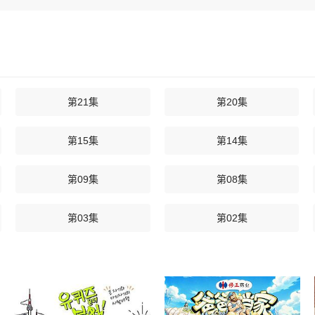
第21集
第20集
第15集
第14集
第09集
第08集
第03集
第02集