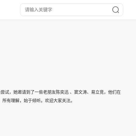
对话尝试，她邀请到了一些老朋友陈奕迅 、窦文涛、易立竞，他们在
 所有理解，始于倾听。欢迎大家关注。