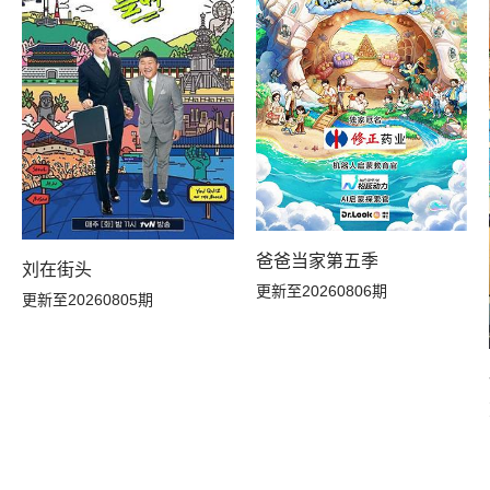
爸爸当家第五季
刘在街头
更新至20260806期
更新至20260805期