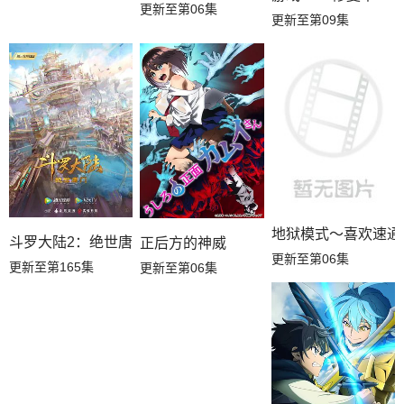
更新至第06集
更新至第09集
地狱模式～喜欢速通
斗罗大陆2：绝世唐门
正后方的神威
更新至第06集
更新至第165集
更新至第06集