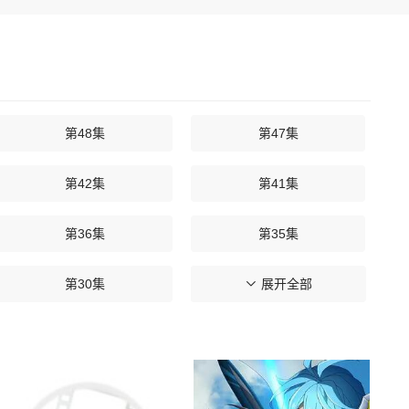
第48集
第47集
第42集
第41集
第36集
第35集
第30集
第29集
展开全部
第24集
第23集
第18集
第17集