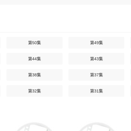
第50集
第49集
第44集
第43集
第38集
第37集
第32集
第31集
第26集
第25集
第20集
第19集