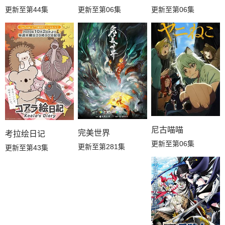
更新至第44集
更新至第06集
更新至第06集
第80集
第79集
第78集
第77集
第76集
第75集
第74集
第73集
第72集
第71集
第70集
第69集
第68集
第67集
第66集
尼古喵喵
完美世界
考拉绘日记
更新至第06集
更新至第281集
更新至第43集
第65集
第64集
第63集
第62集
第61集
第60集
第59集
第58集
第57集