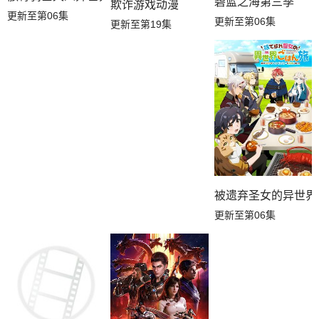
碧蓝之海第三季
欺诈游戏动漫
更新至第06集
更新至第06集
更新至第19集
被遗弃圣女的异世界
更新至第06集