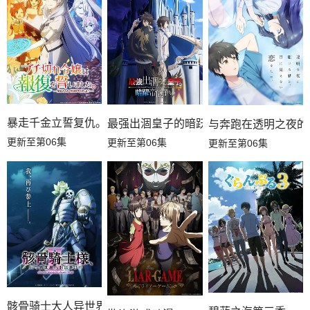
第23集
第22集
第21集
第20集
第19集
第18集
第17集
第16集
第15集
暴走千金立誓复仇。～用魔导书之力碾碎祖国～
最强出涸皇子的暗跃帝位争夺
与奔跑在透明之夜的
更新至第06集
更新至第06集
更新至第06集
第14集
第13集
第12集
第11集
第10集
第09集
第08集
第07集
第06集
第05集
第04集
第03集
第02集
第01集
骸骨骑士大人异世界冒险中Ⅱ