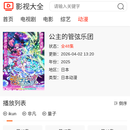
影视大全
首页
电视剧
电影
综艺
动漫
公主的管弦乐团
状态：
全48集
更新：
2026-04-02 13:20
年份：
2025
地区：
日本
类型：
日本动漫
播放列表
倒序
ikun
非凡
量子