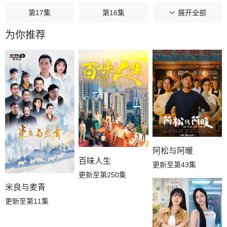
第17集
第16集
第15集
展开全部
为你推荐
第14集
第13集
第12集
第11集
第10集
第09集
第08集
第07集
第06集
第05集
第04集
第03集
阿松与阿暖
第02集
第01集
百味人生
更新至第43集
更新至第250集
米良与麦青
更新至第11集