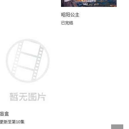
昭阳公主
已完结
像喜欢我
盲盒
更新至第10集