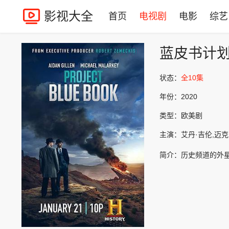
影视大全
首页
电视剧
电影
综艺
蓝皮书计
状态：
全10集
年份：
2020
类型：
欧美剧
主演：
艾丹·吉伦,迈克尔·
简介：
历史频道的外星