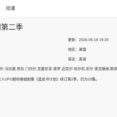
动漫
划第二季
更新：
2026-05-18 19:20
地区：
美国
语言：
英语
马拉基,劳拉·门内尔,克塞尼亚·索罗,迈克尔·哈尔尼,尼尔·麦克唐纳,斯宾塞·加雷特,Kevin Hans
人UFO题材悬疑剧集《蓝皮书计划》续订第2季，仍为10集。