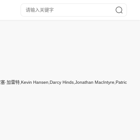
en,Darcy Hinds,Jonathan MacIntyre,Patrick Ryan,Todd 